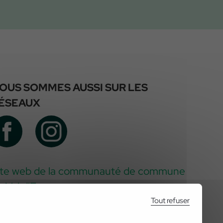
OUS SOMMES AUSSI SUR LES
ÉSEAUX
ite web de la communauté de commune
u Val d'Essonne
Tout refuser
ww.valessonne.fr