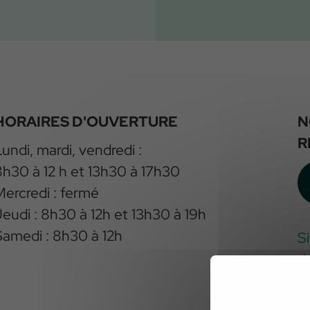
HORAIRES D'OUVERTURE
N
R
Lundi, mardi, vendredi :
8h30 à 12 h et 13h30 à 17h30
Mercredi : fermé
Jeudi : 8h30 à 12h et 13h30 à 19h
Samedi : 8h30 à 12h
S
d
w