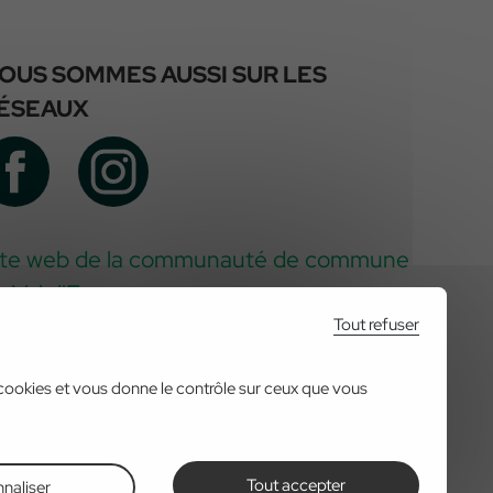
OUS SOMMES AUSSI SUR LES
ÉSEAUX
ite web de la communauté de commune
u Val d'Essonne
Tout refuser
ww.valessonne.fr
s cookies et vous donne le contrôle sur ceux que vous
Tout accepter
naliser