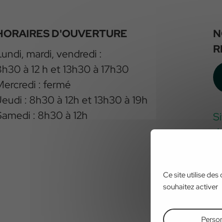
HORAIRES D'OUVERTURE
N
R
Lundi, mardi, vendredi :
8h30 à 12 h et 13h30 à 17h30
Mercredi : fermé
Jeudi : 8h30 à 12h et 13h30 à 19h
Samedi : 8h30 à 12h
S
d
w
Ce site utilise de
souhaitez activer
Person